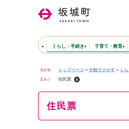
ペ
ー
ジ
の
先
頭
で
くらし・手続き
子育て・教育
す
。
トップページ
>
分類でさがす
>
くら
現在地
住民票・戸籍・証明
妊娠・出産・子育て
健康・医療
商工業
生涯学習・スポーツ
ようこそ町長室へ
公共施設
防災・行政
保育
福祉
農林業
文化
坂城町につ
税金
人事・採用・職員
住民票
ごみ・環境
選挙
足あと
本
住民票
文