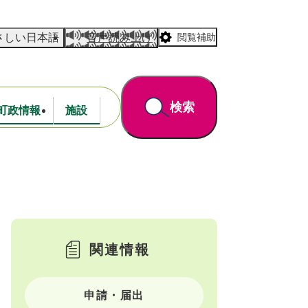
さしい日本語
音声読み上げ
閲覧補助
検索
町政情報
施設
道路・公園
財政
関連情報
申請・届出