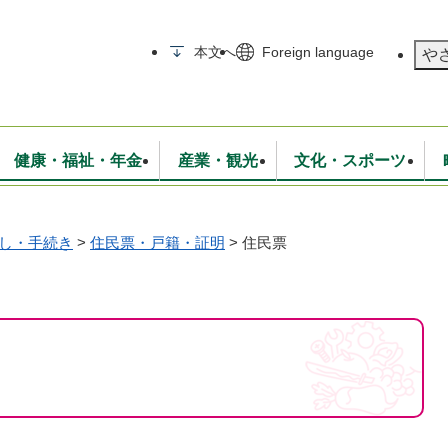
メニューを飛ばして本文へ
本文へ
Foreign language
や
健康・福祉・年金
産業・観光
文化・スポーツ
し・手続き
>
住民票・戸籍・証明
>
住民票
無線
いて
消防・救急
学校・教育
保険・年金
入札・契約
統計情報
生活環境
観光・特産
広報・広聴
・衛生
上下水道
行政
地域コミュニティ