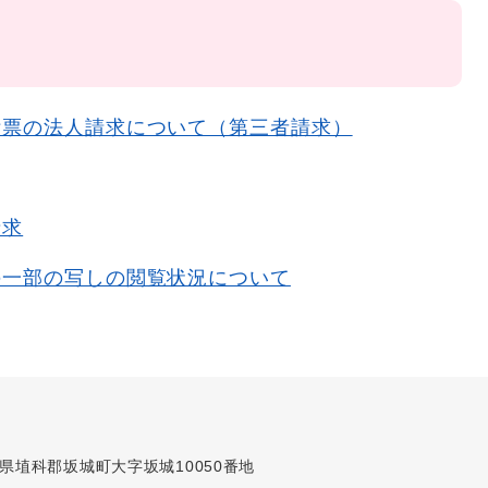
附票の法人請求について（第三者請求）
請求
の一部の写しの閲覧状況について
長野県埴科郡坂城町大字坂城10050番地