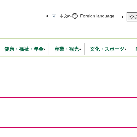
メニューを飛ばして本文へ
本文へ
Foreign language
や
健康・福祉・年金
産業・観光
文化・スポーツ
無線
いて
消防・救急
学校・教育
保険・年金
入札・契約
統計情報
生活環境
観光・特産
広報・広聴
・衛生
上下水道
行政
地域コミュニティ