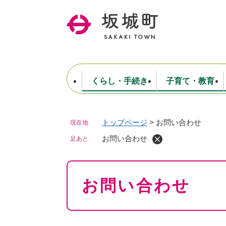
ペ
ー
ジ
の
先
頭
で
くらし・手続き
子育て・教育
す
。
トップページ
>
お問い合わせ
現在地
住民票・戸籍・証明
妊娠・出産・子育て
健康・医療
商工業
生涯学習・スポーツ
ようこそ町長室へ
公共施設
防災・行政
保育
福祉
農林業
文化
坂城町につ
税金
人事・採用・職員
お問い合わせ
ごみ・環境
選挙
足あと
本
お問い合わせ
文