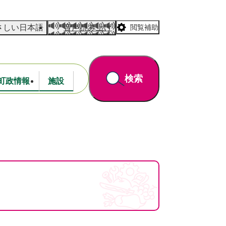
さしい日本語
音声読み上げ
閲覧補助
検索
町政情報
施設
道路・公園
財政