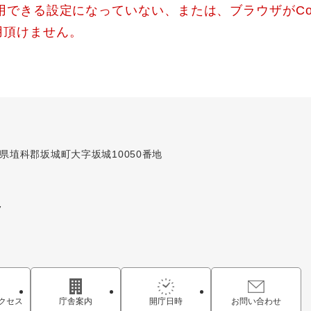
使用できる設定になっていない、または、ブラウザがCo
用頂けません。
長野県埴科郡坂城町大字坂城10050番地
7
クセス
庁舎案内
開庁日時
お問い合わせ