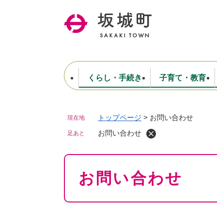
ペ
ー
ジ
の
先
頭
で
くらし・手続き
子育て・教育
す
。
トップページ
>
お問い合わせ
現在地
住民票・戸籍・証明
妊娠・出産・子育て
健康・医療
商工業
生涯学習・スポーツ
ようこそ町長室へ
公共施設
防災・行政
保育
福祉
農林業
文化
坂城町につ
税金
人事・採用・職員
お問い合わせ
ごみ・環境
選挙
足あと
本
お問い合わせ
文