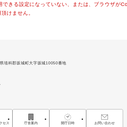
使用できる設定になっていない、または、ブラウザがCo
用頂けません。
長野県埴科郡坂城町大字坂城10050番地
7
クセス
庁舎案内
開庁日時
お問い合わせ