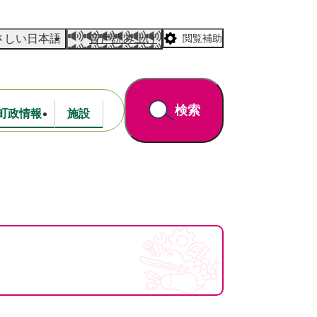
さしい日本語
音声読み上げ
閲覧補助
検索
町政情報
施設
道路・公園
財政