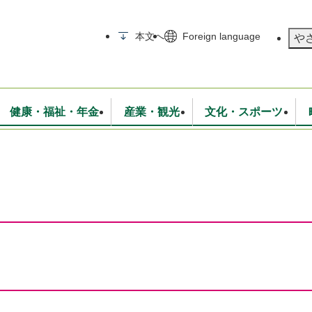
メニューを飛ばして本文へ
本文へ
Foreign language
や
健康・福祉・年金
産業・観光
文化・スポーツ
無線
いて
消防・救急
学校・教育
保険・年金
入札・契約
統計情報
生活環境
観光・特産
広報・広聴
・衛生
上下水道
行政
地域コミュニティ