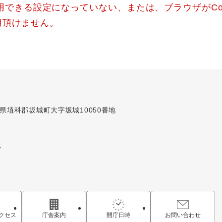
使用できる設定になっていない、または、ブラウザがCo
用頂けません。
長野県埴科郡坂城町大字坂城10050番地
7
クセス
庁舎案内
開庁日時
お問い合わせ