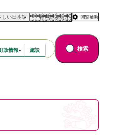
さしい日本語
音声読み上げ
閲覧補助
検索
町政情報
施設
道路・公園
財政