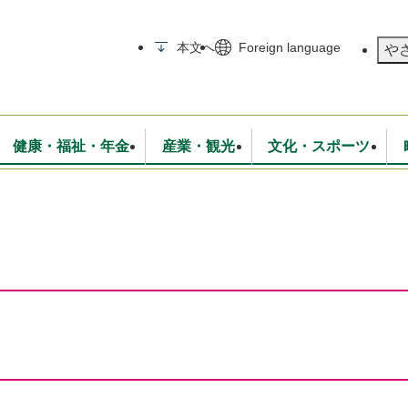
メニューを飛ばして本文へ
本文へ
Foreign language
や
健康・福祉・年金
産業・観光
文化・スポーツ
無線
いて
消防・救急
学校・教育
保険・年金
入札・契約
統計情報
生活環境
観光・特産
広報・広聴
・衛生
上下水道
行政
地域コミュニティ