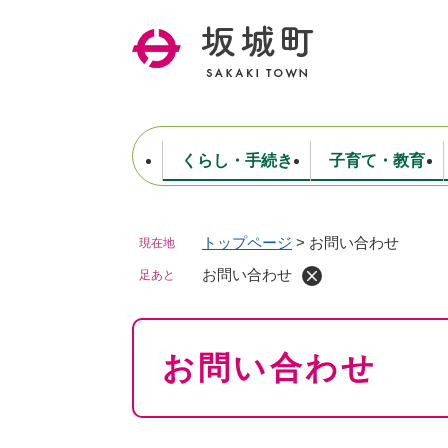
ペ
ー
ジ
の
先
頭
で
くらし・手続き
子育て・教育
す
。
トップページ
>
お問い合わせ
現在地
住民票・戸籍・証明
妊娠・出産・子育て
健康・医療
商工業
生涯学習・スポーツ
ようこそ町長室へ
公共施設
防災・行政
保育
福祉
農林業
文化
坂城町につ
税金
人事・採用・職員
お問い合わせ
ごみ・環境
選挙
足あと
本
お問い合わせ
文