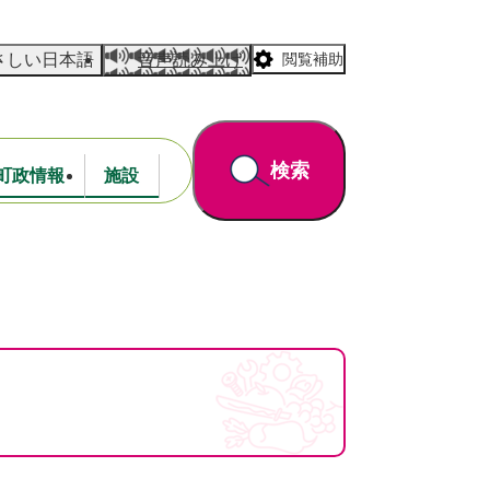
さしい日本語
音声読み上げ
閲覧補助
検索
町政情報
施設
道路・公園
財政