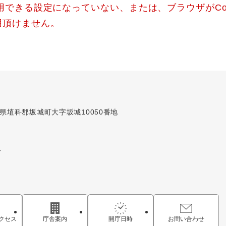
使用できる設定になっていない、または、ブラウザがCo
用頂けません。
長野県埴科郡坂城町大字坂城10050番地
7
クセス
庁舎案内
開庁日時
お問い合わせ