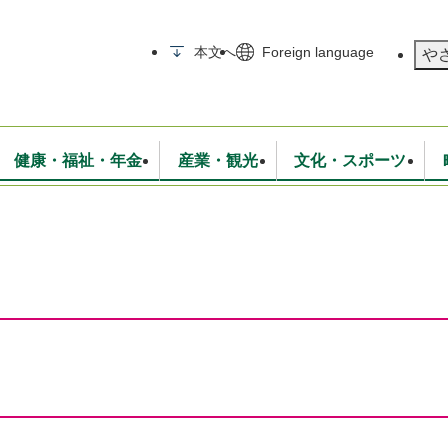
メニューを飛ばして本文へ
本文へ
Foreign language
や
健康・福祉・年金
産業・観光
文化・スポーツ
無線
いて
消防・救急
学校・教育
保険・年金
入札・契約
統計情報
生活環境
観光・特産
広報・広聴
・衛生
上下水道
行政
地域コミュニティ