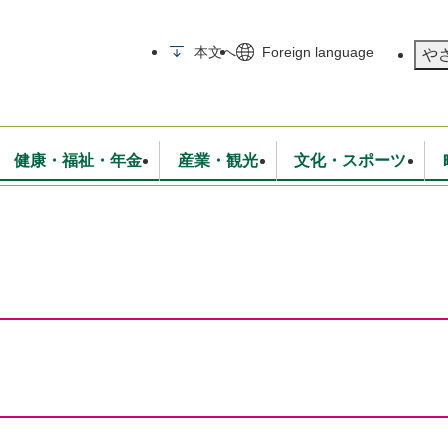
メニューを飛ばして本文へ
本文へ
Foreign language
や
健康・福祉・年金
産業・観光
文化・スポーツ
無線
いて
消防・救急
学校・教育
保険・年金
入札・契約
統計情報
生活環境
観光・特産
広報・広聴
・衛生
上下水道
行政
地域コミュニティ