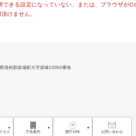
使用できる設定になっていない、または、ブラウザがCo
用頂けません。
長野県埴科郡坂城町大字坂城10050番地
7
クセス
庁舎案内
開庁日時
お問い合わせ