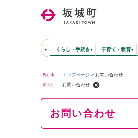
ペ
ー
ジ
の
先
頭
で
くらし・手続き
子育て・教育
す
。
トップページ
>
お問い合わせ
現在地
住民票・戸籍・証明
妊娠・出産・子育て
健康・医療
商工業
生涯学習・スポーツ
ようこそ町長室へ
公共施設
防災・行政
保育
福祉
農林業
文化
坂城町につ
税金
人事・採用・職員
お問い合わせ
ごみ・環境
選挙
足あと
本
お問い合わせ
文