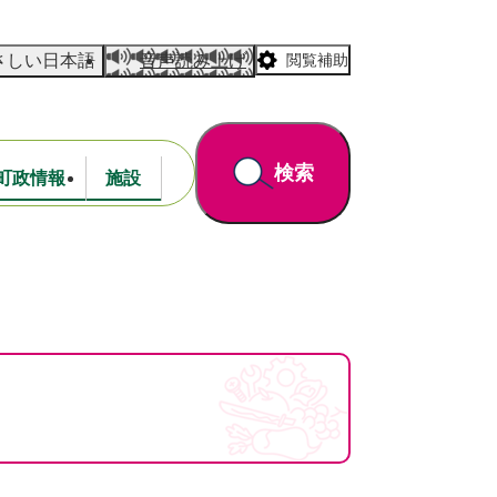
さしい日本語
音声読み上げ
閲覧補助
検索
町政情報
施設
道路・公園
財政