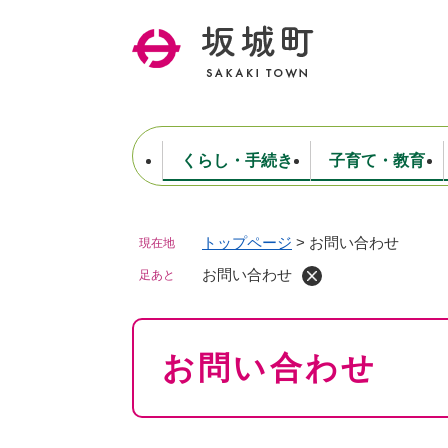
ペ
ー
ジ
の
先
頭
で
くらし・手続き
子育て・教育
す
。
トップページ
>
お問い合わせ
現在地
住民票・戸籍・証明
妊娠・出産・子育て
健康・医療
商工業
生涯学習・スポーツ
ようこそ町長室へ
公共施設
防災・行政
保育
福祉
農林業
文化
坂城町につ
税金
人事・採用・職員
お問い合わせ
ごみ・環境
選挙
足あと
本
お問い合わせ
文