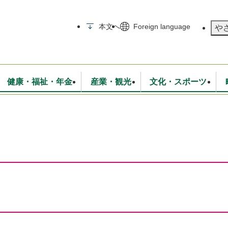
メニューを飛ばして本文へ
本文へ
Foreign language
や
健康・福祉・年金
産業・観光
文化・スポーツ
無線
いて
消防・救急
学校・教育
保険・年金
入札・契約
統計情報
生活環境
観光・特産
広報・広聴
・衛生
上下水道
行政
地域コミュニティ