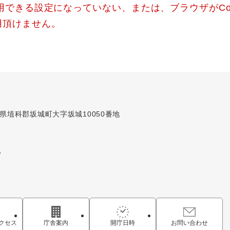
使用できる設定になっていない、または、ブラウザがCo
用頂けません。
長野県埴科郡坂城町大字坂城10050番地
7
クセス
庁舎案内
開庁日時
お問い合わせ