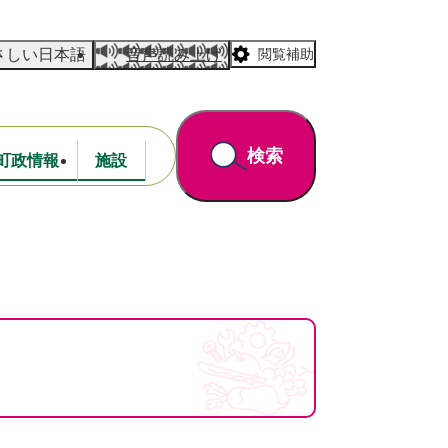
さしい日本語
音声読み上げ
閲覧補助
検索
町政情報
施設
道路・公園
財政