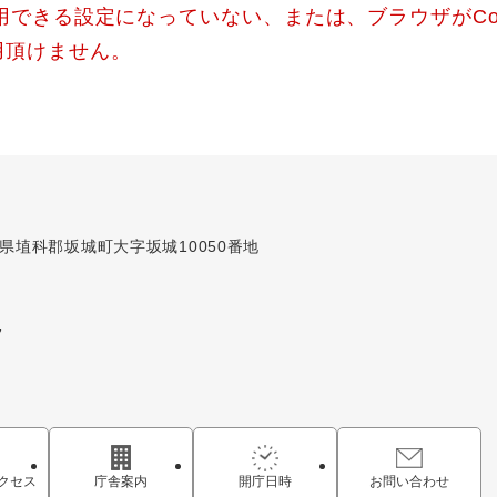
使用できる設定になっていない、または、ブラウザがCo
用頂けません。
長野県埴科郡坂城町大字坂城10050番地
7
クセス
庁舎案内
開庁日時
お問い合わせ