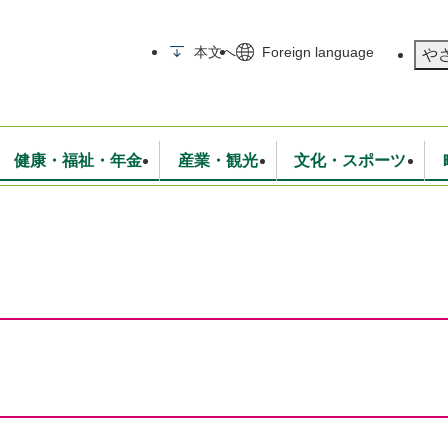
メニューを飛ばして本文へ
本文へ
Foreign language
や
健康・福祉・年金
産業・観光
文化・スポーツ
無線
いて
消防・救急
学校・教育
保険・年金
入札・契約
統計情報
生活環境
観光・特産
広報・広聴
・衛生
上下水道
行政
地域コミュニティ