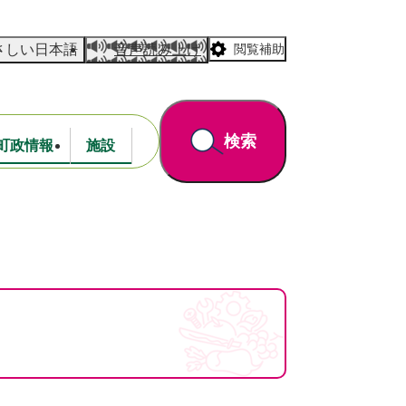
さしい日本語
音声読み上げ
閲覧補助
検索
町政情報
施設
道路・公園
財政