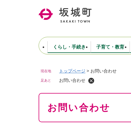
ペ
ー
ジ
の
先
頭
で
くらし・手続き
子育て・教育
す
。
トップページ
>
お問い合わせ
現在地
住民票・戸籍・証明
妊娠・出産・子育て
健康・医療
商工業
生涯学習・スポーツ
ようこそ町長室へ
公共施設
防災・行政
保育
福祉
農林業
文化
坂城町につ
税金
人事・採用・職員
お問い合わせ
ごみ・環境
選挙
足あと
本
お問い合わせ
文