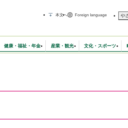
メニューを飛ばして本文へ
本文へ
Foreign language
や
健康・福祉・年金
産業・観光
文化・スポーツ
無線
いて
消防・救急
学校・教育
保険・年金
入札・契約
統計情報
生活環境
観光・特産
広報・広聴
・衛生
上下水道
行政
地域コミュニティ