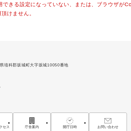
使用できる設定になっていない、または、ブラウザがCo
用頂けません。
長野県埴科郡坂城町大字坂城10050番地
7
クセス
庁舎案内
開庁日時
お問い合わせ