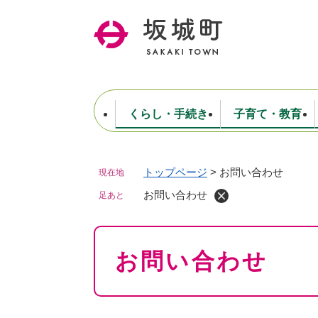
ペ
ー
ジ
の
先
頭
で
くらし・手続き
子育て・教育
す
。
トップページ
>
お問い合わせ
現在地
住民票・戸籍・証明
妊娠・出産・子育て
健康・医療
商工業
生涯学習・スポーツ
ようこそ町長室へ
公共施設
防災・行政
保育
福祉
農林業
文化
坂城町につ
税金
人事・採用・職員
お問い合わせ
ごみ・環境
選挙
足あと
本
お問い合わせ
文