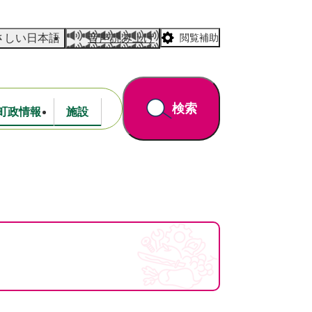
さしい日本語
音声読み上げ
閲覧補助
検索
町政情報
施設
道路・公園
財政