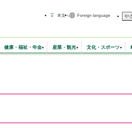
メニューを飛ばして本文へ
本文へ
Foreign language
や
健康・福祉・年金
産業・観光
文化・スポーツ
無線
いて
消防・救急
学校・教育
保険・年金
入札・契約
統計情報
生活環境
観光・特産
広報・広聴
・衛生
上下水道
行政
地域コミュニティ