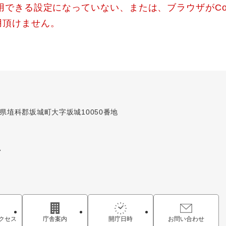
使用できる設定になっていない、または、ブラウザがCo
用頂けません。
長野県埴科郡坂城町大字坂城10050番地
7
クセス
庁舎案内
開庁日時
お問い合わせ