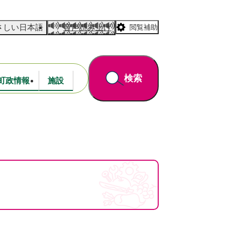
さしい日本語
音声読み上げ
閲覧補助
検索
町政情報
施設
道路・公園
財政