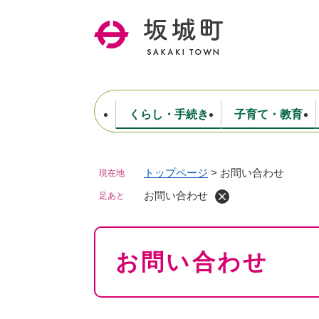
ペ
ー
ジ
の
先
頭
で
くらし・手続き
子育て・教育
す
。
トップページ
>
お問い合わせ
現在地
住民票・戸籍・証明
妊娠・出産・子育て
健康・医療
商工業
生涯学習・スポーツ
ようこそ町長室へ
公共施設
防災・行政
保育
福祉
農林業
文化
坂城町につ
税金
人事・採用・職員
お問い合わせ
ごみ・環境
選挙
足あと
本
お問い合わせ
文