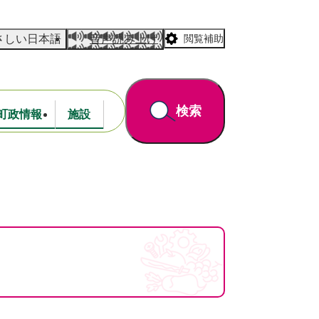
さしい日本語
音声読み上げ
閲覧補助
検索
町政情報
施設
道路・公園
財政