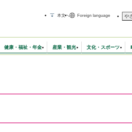
メニューを飛ばして本文へ
本文へ
Foreign language
や
健康・福祉・年金
産業・観光
文化・スポーツ
無線
いて
消防・救急
学校・教育
保険・年金
入札・契約
統計情報
生活環境
観光・特産
広報・広聴
・衛生
上下水道
行政
地域コミュニティ