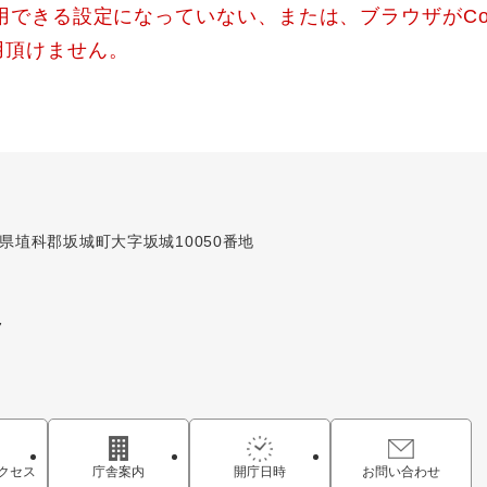
使用できる設定になっていない、または、ブラウザがCo
用頂けません。
長野県埴科郡坂城町大字坂城10050番地
7
クセス
庁舎案内
開庁日時
お問い合わせ