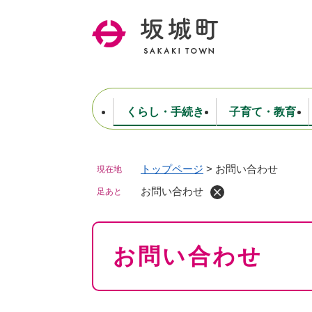
ペ
ー
ジ
の
先
頭
で
くらし・手続き
子育て・教育
す
。
トップページ
>
お問い合わせ
現在地
住民票・戸籍・証明
妊娠・出産・子育て
健康・医療
商工業
生涯学習・スポーツ
ようこそ町長室へ
公共施設
防災・行政
保育
福祉
農林業
文化
坂城町につ
税金
人事・採用・職員
お問い合わせ
ごみ・環境
選挙
足あと
本
お問い合わせ
文