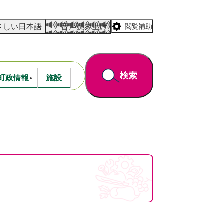
さしい日本語
音声読み上げ
閲覧補助
検索
町政情報
施設
道路・公園
財政