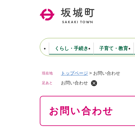
ペ
ー
ジ
の
先
頭
で
くらし・手続き
子育て・教育
す
。
トップページ
>
お問い合わせ
現在地
住民票・戸籍・証明
妊娠・出産・子育て
健康・医療
商工業
生涯学習・スポーツ
ようこそ町長室へ
公共施設
防災・行政
保育
福祉
農林業
文化
坂城町につ
税金
人事・採用・職員
お問い合わせ
ごみ・環境
選挙
足あと
本
お問い合わせ
文