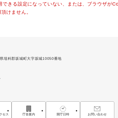
使用できる設定になっていない、または、ブラウザがCo
用頂けません。
長野県埴科郡坂城町大字坂城10050番地
7
クセス
庁舎案内
開庁日時
お問い合わせ