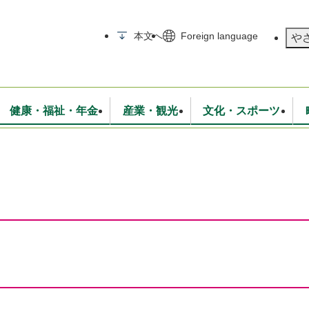
メニューを飛ばして本文へ
本文へ
Foreign language
や
健康・福祉・年金
産業・観光
文化・スポーツ
無線
いて
消防・救急
学校・教育
保険・年金
入札・契約
統計情報
生活環境
観光・特産
広報・広聴
・衛生
上下水道
行政
地域コミュニティ