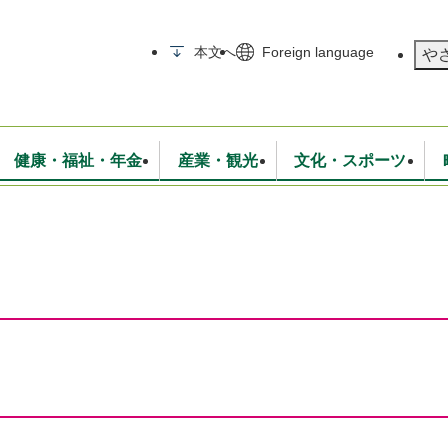
メニューを飛ばして本文へ
本文へ
Foreign language
や
健康・福祉・年金
産業・観光
文化・スポーツ
無線
いて
消防・救急
学校・教育
保険・年金
入札・契約
統計情報
生活環境
観光・特産
広報・広聴
・衛生
上下水道
行政
地域コミュニティ