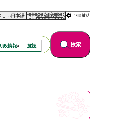
さしい日本語
音声読み上げ
閲覧補助
検索
町政情報
施設
道路・公園
財政