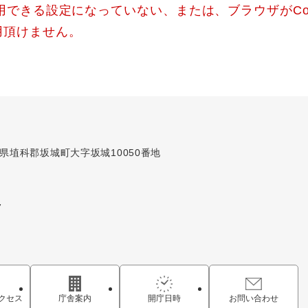
使用できる設定になっていない、または、ブラウザがCo
用頂けません。
長野県埴科郡坂城町大字坂城10050番地
7
クセス
庁舎案内
開庁日時
お問い合わせ