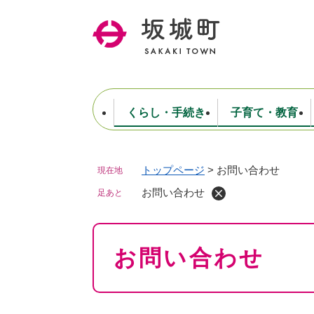
ペ
ー
ジ
の
先
頭
で
くらし・手続き
子育て・教育
す
。
トップページ
>
お問い合わせ
現在地
住民票・戸籍・証明
妊娠・出産・子育て
健康・医療
商工業
生涯学習・スポーツ
ようこそ町長室へ
公共施設
防災・行政
保育
福祉
農林業
文化
坂城町につ
税金
人事・採用・職員
お問い合わせ
ごみ・環境
選挙
足あと
本
お問い合わせ
文