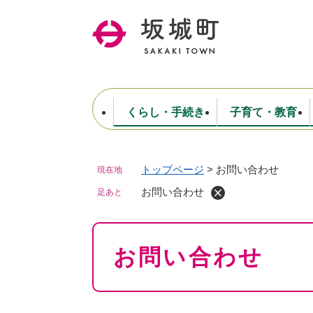
ペ
ー
ジ
の
先
頭
で
くらし・手続き
子育て・教育
す
。
トップページ
>
お問い合わせ
現在地
住民票・戸籍・証明
妊娠・出産・子育て
健康・医療
商工業
生涯学習・スポーツ
ようこそ町長室へ
公共施設
防災・行政
保育
福祉
農林業
文化
坂城町につ
税金
人事・採用・職員
お問い合わせ
ごみ・環境
選挙
足あと
本
お問い合わせ
文