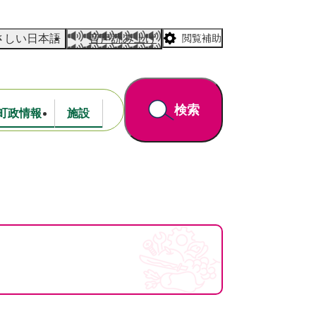
さしい日本語
音声読み上げ
閲覧補助
検索
町政情報
施設
道路・公園
財政