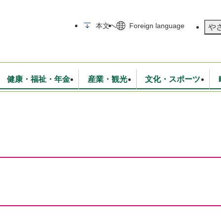
メニューを飛ばして本文へ
本文へ
Foreign language
や
健康・福祉・年金
産業・観光
文化・スポーツ
無線
いて
消防・救急
学校・教育
保険・年金
入札・契約
統計情報
生活環境
観光・特産
広報・広聴
・衛生
上下水道
行政
地域コミュニティ