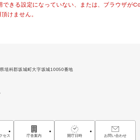
使用できる設定になっていない、または、ブラウザがCo
用頂けません。
長野県埴科郡坂城町大字坂城10050番地
7
クセス
庁舎案内
開庁日時
お問い合わせ