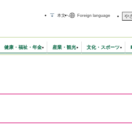
メニューを飛ばして本文へ
本文へ
Foreign language
や
健康・福祉・年金
産業・観光
文化・スポーツ
無線
いて
消防・救急
学校・教育
保険・年金
入札・契約
統計情報
生活環境
観光・特産
広報・広聴
・衛生
上下水道
行政
地域コミュニティ