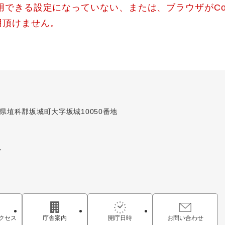
使用できる設定になっていない、または、ブラウザがCo
用頂けません。
長野県埴科郡坂城町大字坂城10050番地
7
クセス
庁舎案内
開庁日時
お問い合わせ