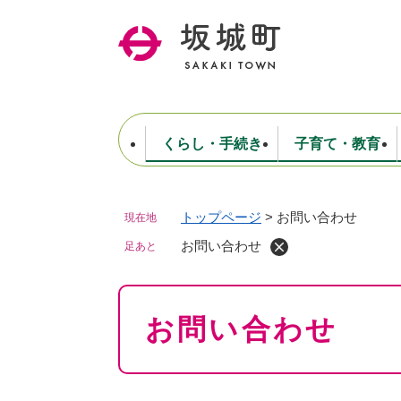
ペ
ー
ジ
の
先
頭
で
くらし・手続き
子育て・教育
す
。
トップページ
>
お問い合わせ
現在地
住民票・戸籍・証明
妊娠・出産・子育て
健康・医療
商工業
生涯学習・スポーツ
ようこそ町長室へ
公共施設
防災・行政
保育
福祉
農林業
文化
坂城町につ
税金
人事・採用・職員
お問い合わせ
ごみ・環境
選挙
足あと
本
お問い合わせ
文