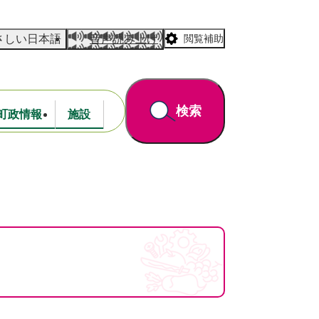
さしい日本語
音声読み上げ
閲覧補助
検索
町政情報
施設
道路・公園
財政