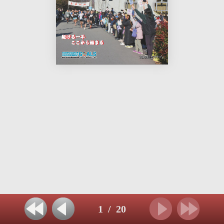
1
/
20