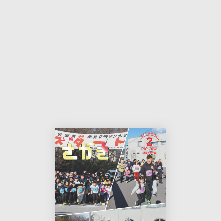
本
印
文
刷
用
ペ
ー
ジ